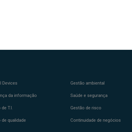
l Devices
Gestão ambiental
nça da informação
Saúde e segurança
de T.I.
Gestão de risco
 de qualidade
Continuidade de negócios