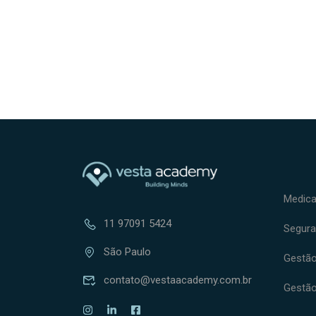
Medica
11 97091 5424
Segura
São Paulo
Gestão 
contato@vestaacademy.com.br
Gestão