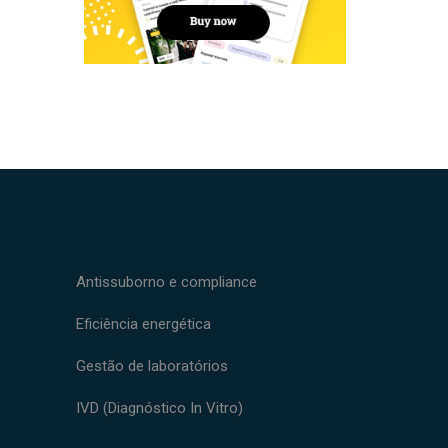
Antissuborno e compliance
Eficiência energética
Gestão de laboratórios
IVD (Diagnóstico In Vitro)