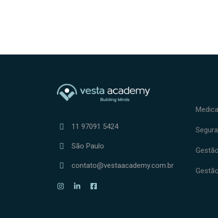
Medica
11 97091 5424
Segura
São Paulo
Gestão 
contato@vestaacademy.com.br
Gestão