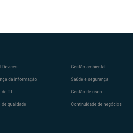
l Devices
Gestão ambiental
nça da informação
Saúde e segurança
de T.I.
Gestão de risco
 de qualidade
Continuidade de negócios