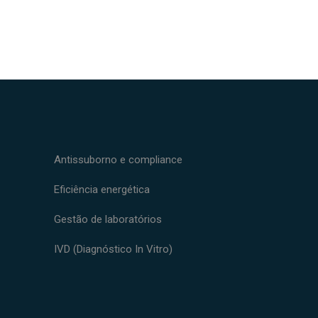
Antissuborno e compliance
Eficiência energética
Gestão de laboratórios
IVD (Diagnóstico In Vitro)