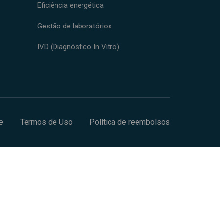
Eficiência energética
Gestão de laboratórios
IVD (Diagnóstico In Vitro)
e
Termos de Uso
Política de reembolsos