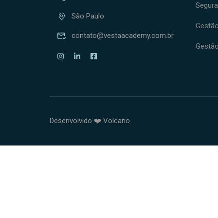
Segura
São Paulo
Gestão 
contato@vestaacademy.com.br
Gestão
Desenvolvido ❤️ Volcano