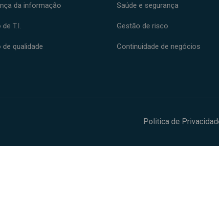
nça da informação
Saúde e segurança
de T.I.
Gestão de risco
 de qualidade
Continuidade de negócios
Politica de Privacidad