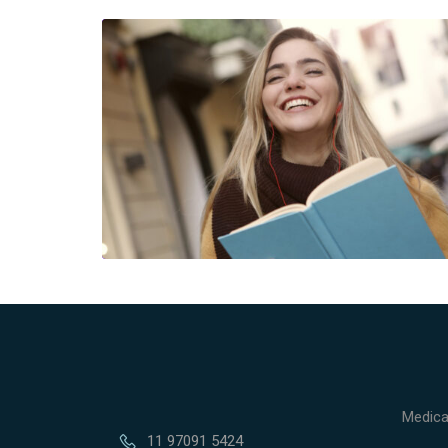
Medica
11 97091 5424