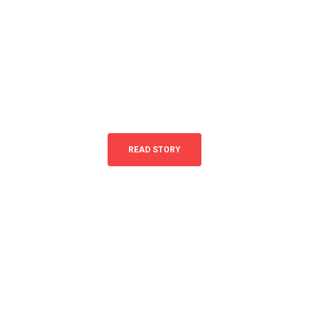
CONNECT
WITH THE
WORLD
READ STORY