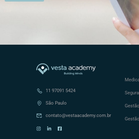
Medica
11 97091 5424
Segura
São Paulo
Gestão 
contato@vestaacademy.com.br
Gestão