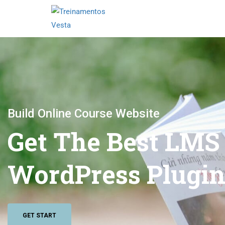
Build Online Course Website
Get The Best LMS
WordPress Plugi
GET START